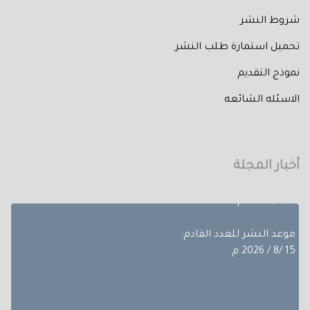
شروط النشر
تحميل استمارة طلب النشر
نموذج التقديم
تم إصدار العدد الثالث من المجلد الثلاثون لعام 2026 حيث
الاسئله الشائعه
تضمن
بحوث ضمن مجالات مختلفة، تجده عبر أعداد المجلة المجلد
الثلاثون - العدد االاول.
أخبار المجلة
آخر موعد لإستقبال الأبحاث:
10/8/ 2026 م
موعد النشر للعدد القادم:
15 /8 / 2026 م