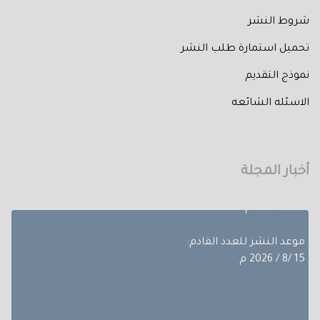
شروط النشر
تحميل استمارة طلب النشر
نموذج التقديم
تم إصدار العدد الثالث من المجلد الثلاثون لعام 2026 حيث
الاسئله الشائعه
تضمن
بحوث ضمن مجالات مختلفة، تجده عبر أعداد المجلة المجلد
الثلاثون - العدد االاول.
أخبار المجلة
آخر موعد لإستقبال الأبحاث:
10/8/ 2026 م
موعد النشر للعدد القادم:
15 /8 / 2026 م