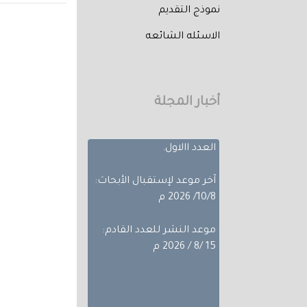
نموذج التقديم
الاسئله الشائعه
تم إصدار العدد الثالث من
المجلد الثلاثون لعام 2026
حيث تضمن
بحوث ضمن مجالات
أخبار المجلة
مختلفة، تجده عبر أعداد
المجلة المجلد الثلاثون -
العدد االاول.
آخر موعد لإستقبال الأبحاث:
10/8/ 2026 م
موعد النشر للعدد القادم:
15 /8 / 2026 م