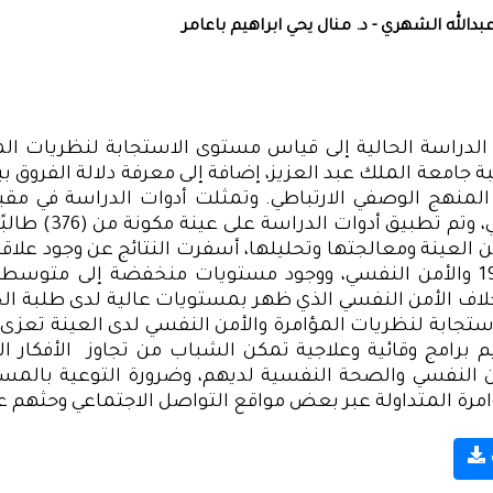
بدالله الشهري - د. منال يحي ابراهيم باعامر
لدراسة الحالية إلى قياس مستوى الاستجابة لنظريات المؤ
ة جامعة الملك عبد العزيز، إضافة إلى معرفة دلالة الفروق
لمنهج الوصفي الارتباطي. وتمثلت أدوات الدراسة في مقي
، وتم تطبيق أدوات الدراسة على عينة مكونة من (
376
) طالب
العينة ومعالجتها وتحليلها، أسفرت النتائج عن وجود علاقة 
1
والأمن النفسي، ووجود مستويات منخفضة إلى متوسطة ل
خلاف الأمن النفسي الذي ظهر بمستويات عالية لدى طلبة الجا
تجابة لنظريات المؤامرة والأمن النفسي لدى العينة تعزى
برامج وقائية وعلاجية تمكن الشباب من تجاوز
الأفكار ا
 النفسي والصحة النفسية لديهم، وضرورة التوعية بالمس
مرة المتداولة عبر بعض مواقع التواصل الاجتماعي وحثهم 