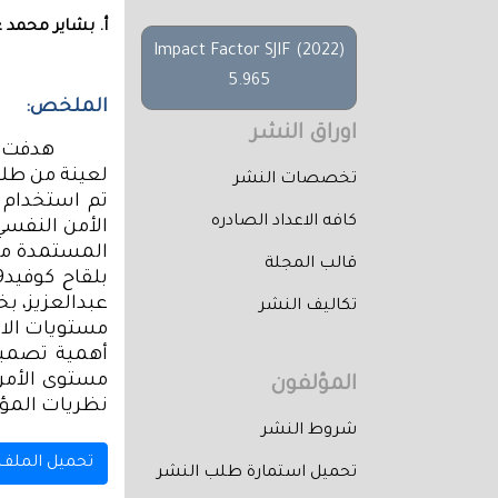
أ. بشاير محمد ع
Impact Factor SJIF (2022)
5.965
الملخص:
اوراق النشر
هدفت ا
لعينة من طلب
تخصصات النشر
تم استخدام ا
كافه الاعداد الصادره
الأمن النفسي
المستمدة من 
قالب المجلة
بلقاح كوفيد
9
عبدالعزيز، ب
تكاليف النشر
مستويات الاس
أهمية تصميم 
مستوى الأمن
المؤلفون
نظريات المؤا
شروط النشر
تحميل الملف
تحميل استمارة طلب النشر