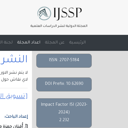
المجلة الدولية لنشر الدراسات العلمية
(current)
الرئيسية
عن المجلة
اعداد المجلة
لجنة ال
النشر الالك
ISSN: 2707-5184
لا يتم نشر الاو
لاي نقاش حول م
DOI Prefix: 10.62690
[تسويق اله
Impact Factor ISI (2023-
2024)
إعداد الباحث:
2.232
[أ. أُفنان حمزة 