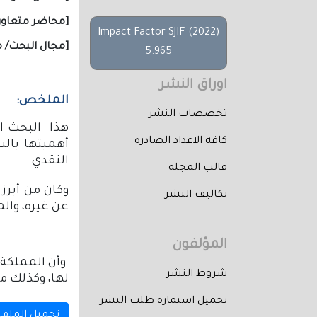
[محاضر متعاون 
Impact Factor SJIF (2022)
[مجال البحث/ م
5.965
اوراق النشر
الملخص:
تخصصات النشر
هذا البحث ا
كافه الاعداد الصادره
أهميتها بالن
النقدي.
قالب المجلة
وكان من أبرز
تكاليف النشر
عن غيره، والم
المؤلفون
وأن المملكة 
شروط النشر
لها، وكذلك م
تحميل استمارة طلب النشر
تحميل الملف