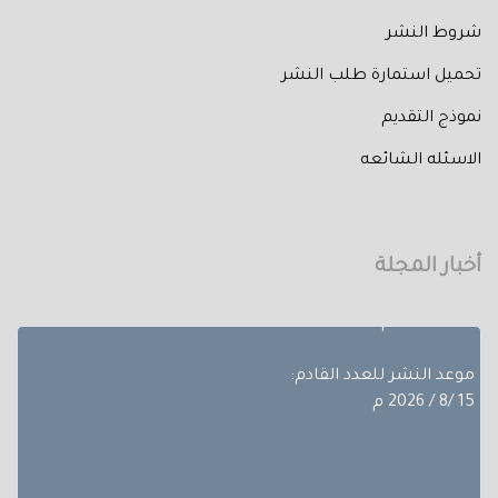
شروط النشر
تحميل استمارة طلب النشر
نموذج التقديم
تم إصدار العدد الثالث من المجلد الثلاثون لعام 2026 حيث
الاسئله الشائعه
تضمن
بحوث ضمن مجالات مختلفة، تجده عبر أعداد المجلة المجلد
الثلاثون - العدد االاول.
أخبار المجلة
آخر موعد لإستقبال الأبحاث:
10/8/ 2026 م
موعد النشر للعدد القادم:
15 /8 / 2026 م