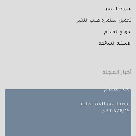
شروط النشر
تحميل استمارة طلب النشر
نموذج التقديم
تم إصدار العدد الثالث من المجلد الثلاثون لعام 2026 حيث
الاسئله الشائعه
تضمن
بحوث ضمن مجالات مختلفة، تجده عبر أعداد المجلة المجلد
الثلاثون - العدد االاول.
أخبار المجلة
آخر موعد لإستقبال الأبحاث:
10/8/ 2026 م
موعد النشر للعدد القادم:
15 /8 / 2026 م