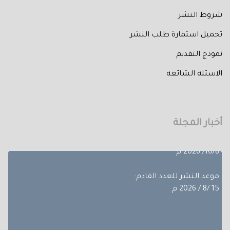
شروط النشر
تحميل استمارة طلب النشر
نموذج التقديم
الاسئله الشائعه
تم إصدار العدد الثالث من المجلد الثلاثون لعام 2026 حيث
تضمن
بحوث ضمن مجالات مختلفة، تجده عبر أعداد المجلة المجلد
الثلاثون - العدد االاول.
أخبار المجلة
آخر موعد لإستقبال الأبحاث:
10/8/ 2026 م
موعد النشر للعدد القادم:
15 /8 / 2026 م