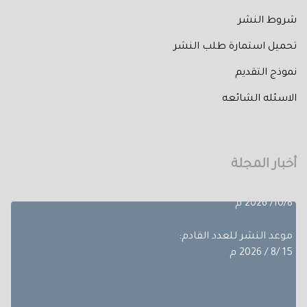
شروط النشر
تحميل استمارة طلب النشر
نموذج التقديم
الاسئله الشائعه
تم إصدار العدد الثالث من المجلد الثلاثون لعام 2026 حيث
تضمن
بحوث ضمن مجالات مختلفة، تجده عبر أعداد المجلة المجلد
الثلاثون - العدد االاول.
أخبار المجلة
آخر موعد لإستقبال الأبحاث:
10/8/ 2026 م
موعد النشر للعدد القادم:
15 /8 / 2026 م