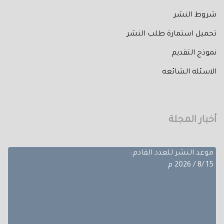
شروط النشر
تحميل استمارة طلب النشر
تم إصدار العدد الثالث من المجلد الثلاثون لعام 2026 حيث
نموذج التقديم
تضمن
الاسئله الشائعه
بحوث ضمن مجالات مختلفة، تجده عبر أعداد المجلة المجلد
الثلاثون - العدد االاول.
آخر موعد لإستقبال الأبحاث:
أخبار المجلة
10/8/ 2026 م
موعد النشر للعدد القادم:
15 /8 / 2026 م