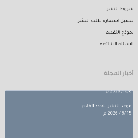
شروط النشر
تحميل استمارة طلب النشر
نموذج التقديم
الاسئله الشائعه
تم إصدار العدد الثالث من المجلد الثلاثون لعام 2026 حيث
تضمن
بحوث ضمن مجالات مختلفة، تجده عبر أعداد المجلة المجلد
الثلاثون - العدد االاول.
أخبار المجلة
آخر موعد لإستقبال الأبحاث:
10/8/ 2026 م
موعد النشر للعدد القادم:
15 /8 / 2026 م