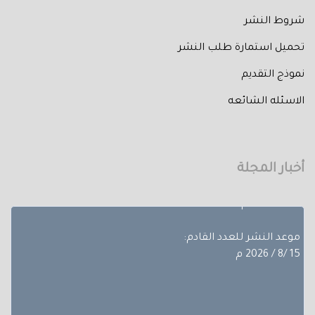
شروط النشر
تحميل استمارة طلب النشر
نموذج التقديم
تم إصدار العدد الثالث من المجلد الثلاثون لعام 2026 حيث
الاسئله الشائعه
تضمن
بحوث ضمن مجالات مختلفة، تجده عبر أعداد المجلة المجلد
الثلاثون - العدد االاول.
أخبار المجلة
آخر موعد لإستقبال الأبحاث:
10/8/ 2026 م
موعد النشر للعدد القادم:
15 /8 / 2026 م