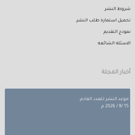
شروط النشر
تحميل استمارة طلب النشر
نموذج التقديم
تم إصدار العدد الثالث من المجلد الثلاثون لعام 2026 حيث
الاسئله الشائعه
تضمن
بحوث ضمن مجالات مختلفة، تجده عبر أعداد المجلة المجلد
الثلاثون - العدد االاول.
أخبار المجلة
آخر موعد لإستقبال الأبحاث:
10/8/ 2026 م
موعد النشر للعدد القادم:
15 /8 / 2026 م