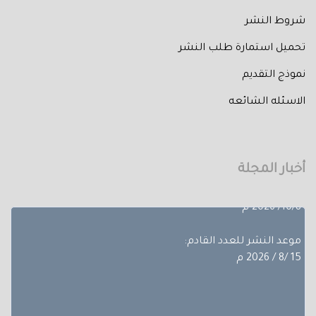
شروط النشر
تحميل استمارة طلب النشر
نموذج التقديم
تم إصدار العدد الثالث من المجلد الثلاثون لعام 2026 حيث
الاسئله الشائعه
تضمن
بحوث ضمن مجالات مختلفة، تجده عبر أعداد المجلة المجلد
الثلاثون - العدد االاول.
أخبار المجلة
آخر موعد لإستقبال الأبحاث:
10/8/ 2026 م
موعد النشر للعدد القادم:
15 /8 / 2026 م