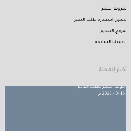
شروط النشر
تحميل استمارة طلب النشر
تم إصدار العدد الثالث من المجلد الثلاثون لعام 2026 حيث
نموذج التقديم
تضمن
بحوث ضمن مجالات مختلفة، تجده عبر أعداد المجلة المجلد
الاسئله الشائعه
الثلاثون - العدد االاول.
آخر موعد لإستقبال الأبحاث:
10/8/ 2026 م
أخبار المجلة
موعد النشر للعدد القادم:
15 /8 / 2026 م