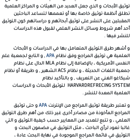
توثيق الأبحاث و الذي جعل العديد من الهيئات و المراكز العلمية
تطلق أنظمة توثيق خاصة بها أو تعممها لتساعد الباحثين
المقبلين على النشر على توثيق أبحاثهم و دراساتهم كون التوثيق
أحد أهم شروط وسائل النشر العلمي لقبول هذه الدراسات
للنشر فيها .
و أشهر طرق التوثيق المتعامل بها في الدراسات و الأبحاث
العلمية هي توثيق المراجع وفق نظام
APA
,
و التابع لجمعية علم
النفس الأمريكية ، بالإضافة إلى نظام
MLA
الدال على نظام
جمعية اللغات الحديثة ، و نظام
ACS
الشهير , و طريقة أو نظام
شيكاغو الغني عن التعريف , و بالتأكيد نظام
HARVARDREFRECING SYSTEM
لتوثيق الأبحاث و الدراسات
العلمية المعدة للنشر .
و تعتبر طريقة توثيق المراجع من الإنترنت
APA
و حتى توثيق
المراجع المأخوذة من مصادر أخرى غير ذلك من أهم طرق التوثيق
العلمي ، و تتبع للعديد من المعايير حسب كيفية التوثيق و التي
غالبا تعود لرأي الباحث ، مثل التوثيق في مضمون البحث و
التوثيق في قائمة المراجع الموجودة في نهاية البحث عادة ،