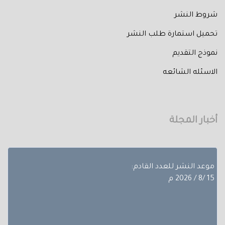
شروط النشر
تحميل استمارة طلب النشر
نموذج التقديم
تم إصدار العدد الثالث من المجلد الثلاثون لعام 2026 حيث
الاسئله الشائعه
تضمن
بحوث ضمن مجالات مختلفة، تجده عبر أعداد المجلة المجلد
الثلاثون - العدد االاول.
أخبار المجلة
آخر موعد لإستقبال الأبحاث:
10/8/ 2026 م
موعد النشر للعدد القادم:
15 /8 / 2026 م