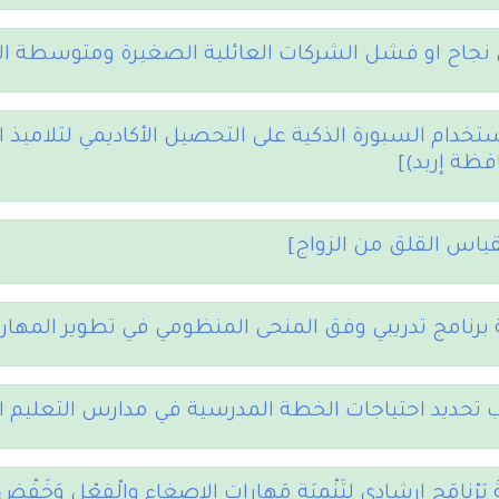
 نجاح او فشل الشركات العائلية الصغيرة ومتوسطة 
استخدام السبورة الذكية على التحصيل الأكاديمي لتلاميذ ا
فظة إربد)]
قياس القلق من الزواج]
 برنامج تدريبي وفق المنحى المنظومي في تطوير المهار
 تحديد احتياجات الخطة المدرسية في مدارس التعليم
ةُ بَرْنامَجِ إرشادي لِتَنْمِيَةِ مَهاراتِ الإصغاء والْفِعْلِ وَخَفْض