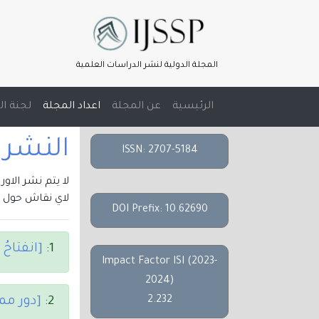
المجلة الدولية لنشر الدراسات العلمية
(current)
الرئيسية
عن المجلة
اعداد المجلة
لجنة ال
النشر الالك
ISSN: 2707-5184
لا يتم نشر الاو
لاي نقاش حول م
DOI Prefix: 10.62690
1:
[انفتاحُ
Impact Factor ISI (2023-
2024)
2.232
2:
[دور مم