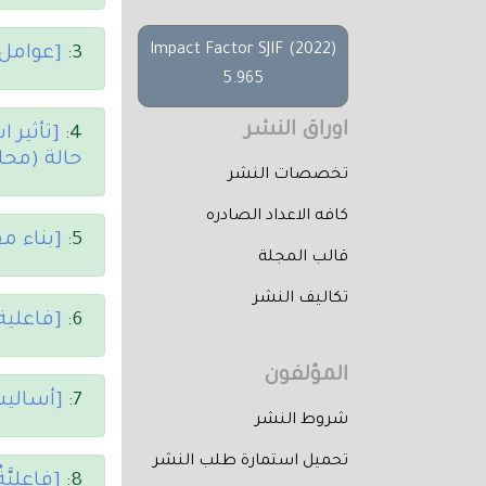
Impact Factor SJIF (2022)
3:
[عوامل
5.965
اوراق النشر
4:
[تأثير 
حالة (محا
تخصصات النشر
كافه الاعداد الصادره
5:
[بناء م
قالب المجلة
تكاليف النشر
6:
[فاعلية
المؤلفون
7:
[أساليب
شروط النشر
تحميل استمارة طلب النشر
8:
[فاعِليَّ