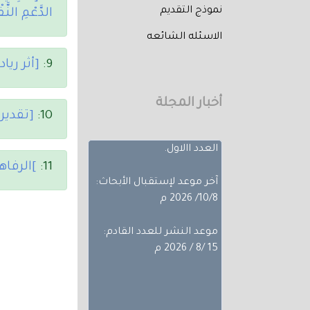
نموذج التقديم
الدَّعْمِ ال
الاسئله الشائعه
تم إصدار العدد الثالث من
المجلد الثلاثون لعام 2026
9:
[أثر ريا
حيث تضمن
بحوث ضمن مجالات
أخبار المجلة
مختلفة، تجده عبر أعداد
10:
[تقدير
المجلة المجلد الثلاثون -
العدد االاول.
11:
]الرفاه
آخر موعد لإستقبال الأبحاث:
10/8/ 2026 م
موعد النشر للعدد القادم:
15 /8 / 2026 م