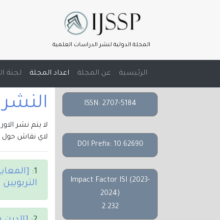
المجلة الدولية لنشر الدراسات العلمية
(current)
الرئيسية
عن المجلة
اعداد المجلة
لجنة ال
النشر الالك
ISSN: 2707-5184
لا يتم نشر الاو
لاي نقاش حول م
DOI Prefix: 10.62690
1:
[المعاي
Impact Factor ISI (2023-
التربويين 
2024)
2.232