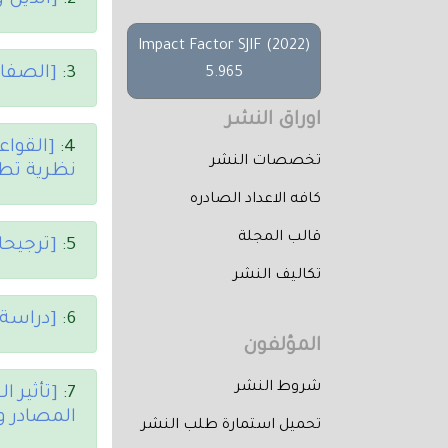
2:
[الدين 
Impact Factor SJIF (2022)
3:
[الصفات
5.965
اوراق النشر
4:
[القواع
تخصصات النشر
نظرية تطب
كافه الاعداد الصادره
قالب المجلة
5:
[ترجيحا
تكاليف النشر
6:
[دراسة أه
المؤلفون
شروط النشر
7:
[تأثير 
المصادر وا
تحميل استمارة طلب النشر