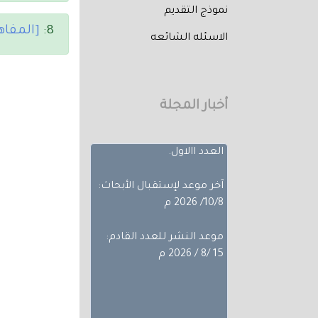
نموذج التقديم
8:
[المفاه
الاسئله الشائعه
تم إصدار العدد الثالث من
المجلد الثلاثون لعام 2026
حيث تضمن
بحوث ضمن مجالات
أخبار المجلة
مختلفة، تجده عبر أعداد
المجلة المجلد الثلاثون -
العدد االاول.
آخر موعد لإستقبال الأبحاث:
10/8/ 2026 م
موعد النشر للعدد القادم:
15 /8 / 2026 م