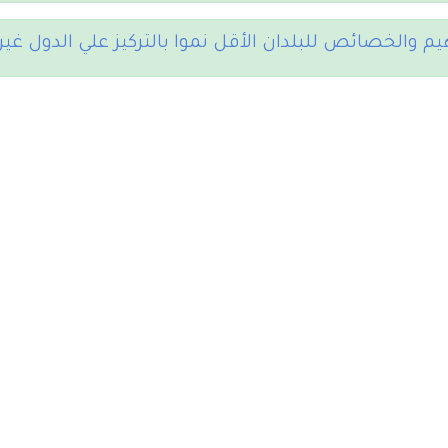
يم والخصائص للبلدان الأقل نموا بالتركيز علي الدول غير 