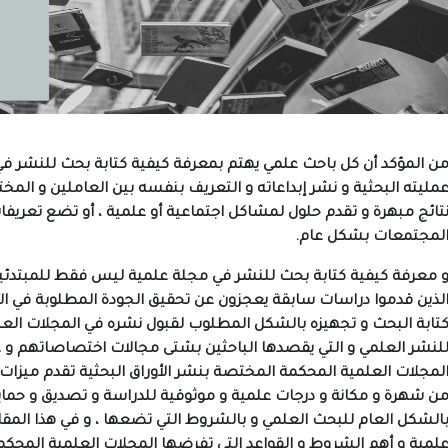
ن المؤكد أن كل باحث علمي يهتم بمعرفة كيفية كتابة بحث للنشر في 
مليته البحثية و نشر إبداعاته و التعريف بنفسه بين العاملين و المخ
تائج مبهرة و تقدم حلول لمشاكل اجتماعية أو علمية ، أو تضع تعريفات
لمجتمعات بشكل عام.
 معرفة كيفية كتابة بحث للنشر في مجلة علمية ليس فقط للمبتدئين م
لذين قدموا دراسات سابقة يعجزون عن تحقيق الجودة المطلوبة في ال
تابة البحث و تجهيزه بالشكل المطلوب لقبول نشره في المجلات العلمية 
لنشر العلمي و التي يقصدها الباحثين بشتى مجالات اختصاصاتهم و ع
لمجلات العلمية المحكمة المختصة بنشر الأوراق البحثية تقدم ميزات
ن شهرة و مكانة و درجات علمية و موثوقية للدراسة و تصديق و حماية
الشكل العام للبحث العلمي و بالشروط التي تضعها ، و في هذا الم
لمية و أهم الشروط و القواعد التي تفرضها المجلات العلمية المحك