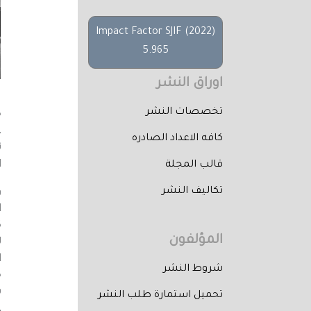
Impact Factor SJIF (2022)
5.965
اوراق النشر
تخصصات النشر
م
ع
كافه الاعداد الصادره
ن
قالب المجلة
ا
تكاليف النشر
و
ا
ك
المؤلفون
ل
ا
شروط النشر
م
ب
تحميل استمارة طلب النشر
ع