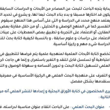
داية يتجه الباحث للبحث عن المصادر من الأبحاث و الدراسات السابقة 
كون قد اختارها مسبقا و بدء بناء البحث تبعا لها، و يشرع في تحديد ال
عتمد منهج محدد في الدراسة و التي على أساس هذا المنهج سيقوم 
لتفسير كما في المنهج الوصفي و التحليلي ، أو من خلال مقارنة بعض ا
لمقارن، أو الاعتماد على التجربة و تطبيق بعض المعطيات على عينات ال
لاعتماد على دراسات و علوم سابقة ، و بالنسبة لكيفية كتابة بحث ل
لدراسة شيء مهم و ركيزة أساسية.
خضع كتابة الأبحاث العلمية لمنهجية علمية يتم فرضها للتطبيق ف
عتباطية أو تسلسل قابل للنقد و التغير باستمرار، و إنما هي جاءت ك
لعلمي لتسهيل كتابة البحث و تدوين أقسامه و سهولة الوصول و التد
 التعرف على منهجية البحث العلمي هي الركيزة الأساسية في معرفية 
نقدمها بشكل مفصل.
رى المختصون في كتابة الأوراق البحثية و إعدادها للنشر العلمي أنه 
لتالية :
عنوان البحث العلمي :
على الباحث انتقاء عنوان مناسبة لدراسته، ففي