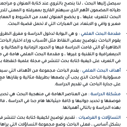
سيصل إليها البحث ، لذا ينصح بالتروي عند كتابة العنوان و مراجع
طياته المضمون الأهم الذي سيهتم القارئ بمعرفته و المعنى للدر
البحث للتعرف عليها ، و يخضع العنوان لعدد من الشروط و المعايي
معبر و وافي و الابتعاد عن العبارات التي لا تحمل قضية البحث.
مقدمة البحث العلمي :
و هي البوابة لدخول الدراسة و مفرق الطرق 
يقوم الباحث بتوضيح بعض النقاط مثل الأسباب وراء اختيار الباحث
الظاهرة أو التي قامت الدراسة فيها و الحدود الزمانية و المكانية
الديمغرافية و التقنية و غيرها ، و مقدمة البحث العلمي هامة في 
في التعرف على كيفية كتابة بحث للنشر في مجلة علمية كنقطة بد
أهداف البحث العلمي :
يقدم الباحث مجموعة من الأهداف التي سيعم
مسؤولية الباحث الذي يجب أن يضعها بطريقة مثالية و يقارنها مع ال
على جدارة الباحث في تقديم الدراسة.
مشكلة الدراسة :
من العناصر الهامة في منهجية البحث هي تحديد 
فوصفها و تحديد جوانبها و كافة حيثياتها هام جدا في الدراسة ، فال
بهذه الدراسة و بالتالي أهمياتها.
التساؤلات و الفرضيات :
تقديم توضيح لكيفية كتابة بحث للنشر ف
بشكل أساسي ، فعلى الباحث وضع مجموعة التساؤلات التي يراها