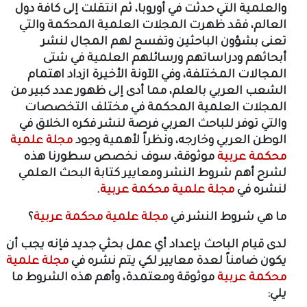
والعلمية التي حدثت في أوروبا، ثم انتقلت إلى كافة دول
العالم، فقد ظهرت المجلات العلمية المحكمة والتي
تعنى بشؤون الباحثين وتفسح لهم المجال لنشر
أبحاثهم ودراساتهم ورسائلهم العلمية في شتى
المجالات المختلفة، وفي الآونة الأخيرة ازداد اهتمام
الشعب العربي بالعلم، مما أدى إلى ظهور عدد كبير من
المجلات العلمية المحكمة في مختلف التخصصات
والتي توفر للباحث العربي فرصة لنشر فكره الخلاق في
الوطن العربي وخارجه، ونظراً لأهمية وجود
مجلة علمية
محكمة عربية
موثوقة، سوف نخصص سطورنا هذه
لشرح أهم شروط النشر ومعايير كتابة البحث العلمي
لنشره في
مجلة علمية محكمة عربية
.
ما هي شروط النشر في
مجلة علمية محكمة عربية
؟
لدى قيام الباحث بإعداد أي عمل بحثي جديد فإنه يجب أن
يكون ضامناً لعدة معايير لكي يتم نشره في
مجلة علمية
محكمة عربية
موثوقة ومعتمدة، وأهم هذه الشروط ما
يلي: