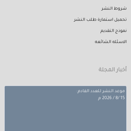
شروط النشر
تحميل استمارة طلب النشر
تم إصدار العدد الثالث من المجلد الثلاثون لعام 2026 حيث
نموذج التقديم
تضمن
الاسئله الشائعه
بحوث ضمن مجالات مختلفة، تجده عبر أعداد المجلة المجلد
الثلاثون - العدد االاول.
آخر موعد لإستقبال الأبحاث:
أخبار المجلة
10/8/ 2026 م
موعد النشر للعدد القادم:
15 /8 / 2026 م