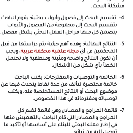
مشكلة البحث.
4-
تقسيم البحث إلى فصول وأبواب بحثية: يقوم الباحث
بتقسيم البحث إلى مجموعة من الفصول والأبواب
يتضمن كل منها مراحل العمل البحثي بشكل مفصل.
5-
النتائج النهائية: وهذه أهم جزئية يتم دراستها من قبل
المحكمين في أي
مجلة علمية محكمة عربية
، ويجب
أن تكون النتائج واضحة ومثبتة ومنطقية ولا تحتمل
الخطأ بأي شكل من الأشكال.
6-
الخاتمة والتوصيات والمقترحات: يكتب الباحث
خاتمة مختصرة تتألف من عدة نقاط يتحدث فيها عن
موضوع البحث أو النتائج المستخلصة منه، ويكتب
توصياته ومقترحاته في هذا الخصوص.
7-
قائمة المراجع والمصادر: وهي قائمة تضم كل
المراجع والمصادر التي قام الباحث بالتهميش منها
في إطار عمله البحثي للبناء على أساسها أو تأكيد ما
توصل إليه من نتائج.