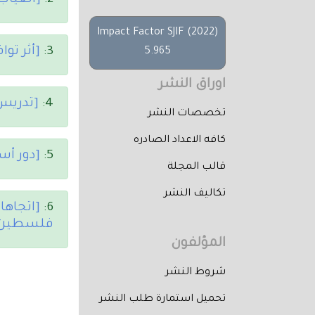
2:
[الغياب
Impact Factor SJIF (2022)
3:
[أثر تو
5.965
اوراق النشر
4:
[تدريس 
تخصصات النشر
كافه الاعداد الصادره
5:
[دور أس
قالب المجلة
تكاليف النشر
6:
[اتجاها
فلسطين 
المؤلفون
شروط النشر
تحميل استمارة طلب النشر