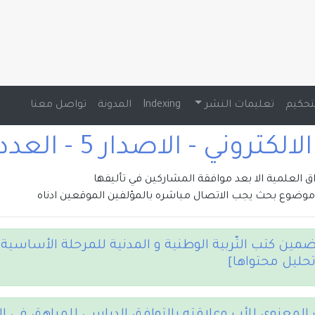
تحكيم
تعليمات النشر
Indexing
المدونة
تواصل معنا
تروني - الاصدار 5 - العدد 1 , 2020
راق العلمية الا بعد موافقة المشاركين في تأليفها
وضوع بحث يجب الاتصال مباشره بالمؤلفين الموقعين ادناه
مين كتب التّربية الوطنية و المدنية للمرحلة الأساسية ا
حليل محتواها]