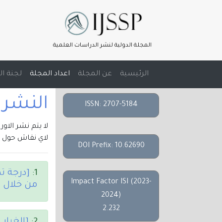
المجلة الدولية لنشر الدراسات العلمية
(current)
الرئيسية
عن المجلة
اعداد المجلة
لجنة ال
النشر الالك
ISSN: 2707-5184
لا يتم نشر الاو
لاي نقاش حول م
DOI Prefix: 10.62690
1:
[درجة تض
Impact Factor ISI (2023-
من خلال ت
2024)
2.232